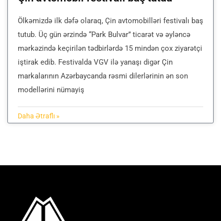
Ölkəmizdə ilk dəfə olaraq, Çin avtomobilləri festivalı baş
tutub. Üç gün ərzində “Park Bulvar” ticarət və əyləncə
mərkəzində keçirilən tədbirlərdə 15 mindən çox ziyarətçi
iştirak edib. Festivalda VGV ilə yanaşı digər Çin
markalarının Azərbaycanda rəsmi dilerlərinin ən son
modellərini nümayiş
Daha Ətraflı »