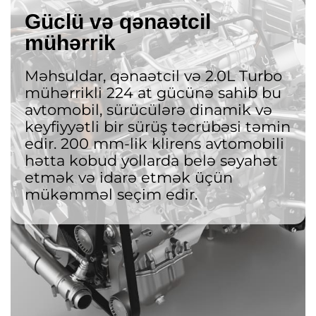
Güclü və qənaətcil
mühərrik
Məhsuldar, qənaətcil və 2.0L Turbo
mühərrikli 224 at gücünə sahib bu
avtomobil, sürücülərə dinamik və
keyfiyyətli bir sürüş təcrübəsi təmin
edir. 200 mm-lik klirens avtomobili
hətta kobud yollarda belə səyahət
etmək və idarə etmək üçün
mükəmməl seçim edir.