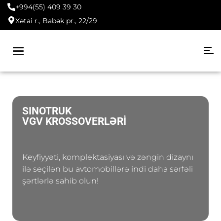
+994(55) 409 39 30
Xətai r., Babək pr., 22/29
Toggle
navigation
SINOTRUK
VGV KROSSOVERLƏRİ
Keyfiyyəti, komplektasiyası və zəngin dizaynı
ilə seçilən bu avtomobillərə indi daha sərfəli
şərtlərlə sahib olun!